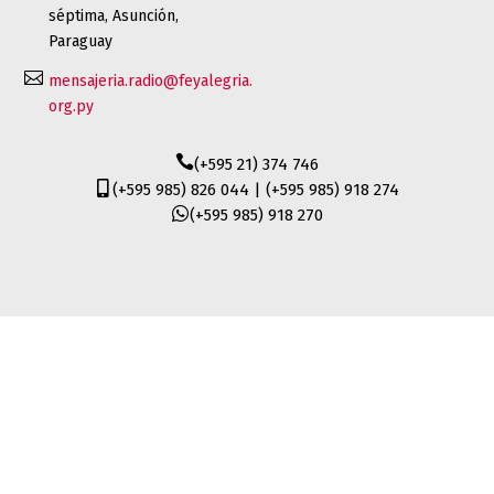
séptima, Asunción,
Paraguay

mensajeria.radio@feyalegria.
org.py

(+595 21) 374 746

(+595 985) 826 044 | (+595 985) 918 274

(+595 985) 918 270