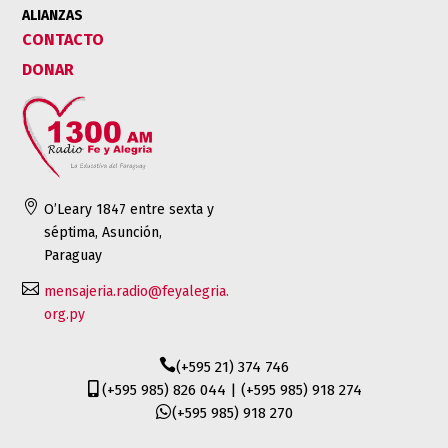
ALIANZAS
CONTACTO
DONAR

O’Leary 1847 entre sexta y
séptima, Asunción,
Paraguay

mensajeria.radio@feyalegria.
org.py

(+595 21) 374 746

(+595 985) 826 044 | (+595 985) 918 274

(+595 985) 918 270