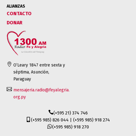
ALIANZAS
CONTACTO
DONAR

O’Leary 1847 entre sexta y
séptima, Asunción,
Paraguay

mensajeria.radio@feyalegria.
org.py

(+595 21) 374 746

(+595 985) 826 044 | (+595 985) 918 274

(+595 985) 918 270