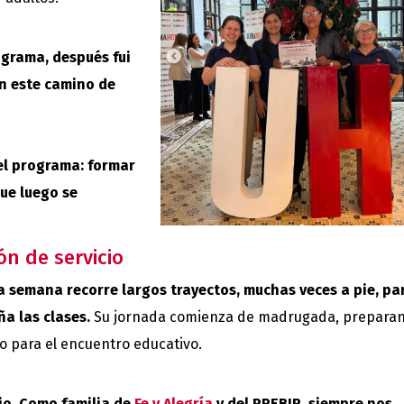
el
volumen
grama, después fui
n este camino de
del programa: formar
ue luego se
ón de servicio
 semana recorre largos trayectos, muchas veces a pie, pa
a las clases.
Su jornada comienza de madrugada, prepara
io para el encuentro educativo.
cio. Como familia de
Fe y Alegría
y del PREBIR, siempre nos