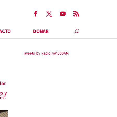
ACTO
DONAR
Tweets by RadioFyA1300AM
lor
es y
ís”
.