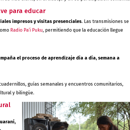
ave para educar
iales impresos y visitas presenciales
. Las transmisiones se
 como
Radio Pa’i Puku
, permitiendo que la educación llegue
compaña el proceso de aprendizaje día a día, semana a
cuadernillos, guías semanales y encuentros comunitarios,
tural y bilingüe.
ural
guaraní,