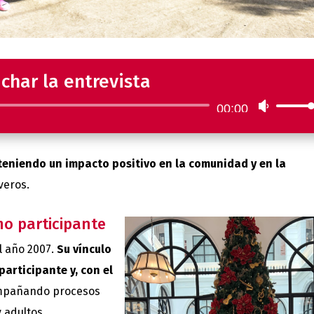
char la entrevista
Reproductor
00:00
Utiliza
de
las
audio
teclas
teniendo un impacto positivo en la comunidad y en la
de
veros.
flecha
arriba/a
o participante
para
l año 2007.
Su vínculo
aumenta
articipante y, con el
o
mpañando procesos
disminui
 adultos.